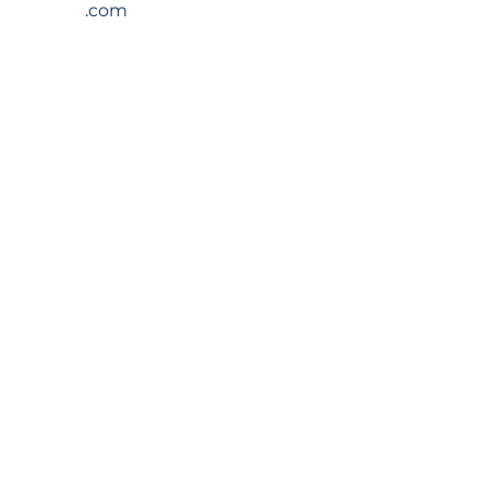
.com
Nom
Prénom
Adresse courriel
Message