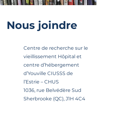
Mesdames, saviez-vous
Diabète de type I
qu’en vieillissant,
entraînement HII
l’entraînement musculaire
mode ou une mé
Nous joindre
peut en faire beaucoup
efficace?
plus pour votre santé que
vous pourriez le
soupçonner?
Centre de recherche sur le
vieillissement Hôpital et
centre d’hébergement
d’Youville CIUSSS de
l’Estrie – CHUS
1036, rue Belvédère Sud
Sherbrooke (QC), J1H 4C4
819-780-2220
poste 45311