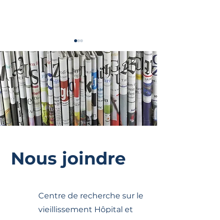
Activité physique et cancer
La douleur et la
fibromyalgie
Nous joindre
Centre de recherche sur le
vieillissement Hôpital et